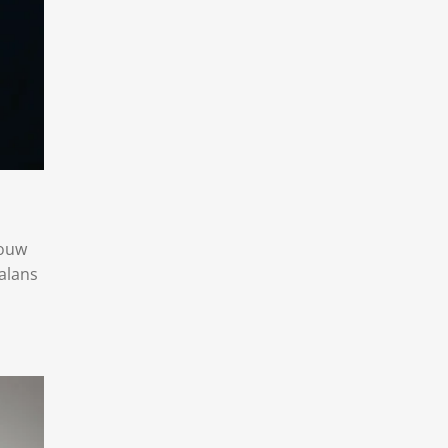
jouw
balans